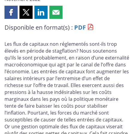
Partager
Partager
Partager
Partager
cette
cette
cette
cette
Disponible en format(s) :
PDF
page
page
page
page
sur
sur
sur
par
Facebook
X
LinkedIn
courriel
Les flux de capitaux non réglementés sont-ils trop
élevés en période de stagflation? Nous soutenons
qu’ils le sont probablement, en raison d’une externalité
macroéconomique qui agit par le canal de l’offre dans
l’économie. Les entrées de capitaux font augmenter les
salaires intérieurs par l’entremise d’un effet de
richesse sur l’offre de travail. Elles exercent aussi des
pressions à la hausse indésirables sur les coûts
marginaux dans les pays où la politique monétaire
tente de faire baisser les coûts pour stabiliser
l’inflation. Pourtant, les forces du marché sont
susceptibles de causer de telles entrées de capitaux.
Or une gestion optimale des flux de capitaux viserait
plutôt des sorties nettes de capitaux. Cela fait craindre