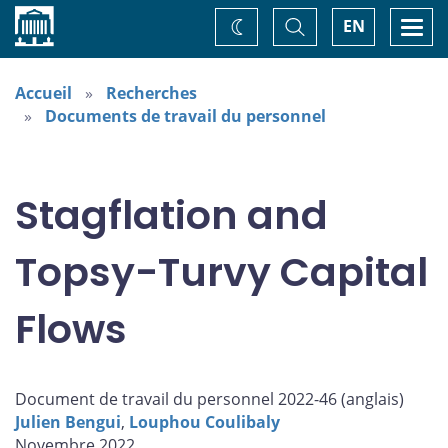
Accueil
Basculer
Togg
EN
Changez
la
navi
recherche
de
thème
Accueil
Recherches
Documents de travail du personnel
Stagflation and
Topsy-Turvy Capital
Flows
Document de travail du personnel 2022-46 (
anglais
)
Julien Bengui
,
Louphou Coulibaly
Novembre 2022