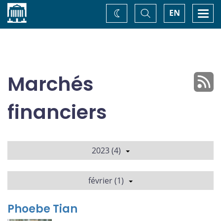
Accueil
Basculer
Togg
EN
Changez
la
navi
recherche
de
thème
Marchés
financiers
2023 (4)
février (1)
Phoebe Tian