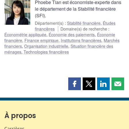
Phoebe Tian est économiste-experte dans
le département de la Stabilité financière
(SFI).
Département(s)
:
Stabilité financière
,
Études
financières
Domaine(s) de recherche
:
Économétrie appliquée
,
Économie des paiements
,
Économie
financière
,
Finance empirique
,
Institutions financières
,
Marchés
financiers
,
Organisation industrielle
,
Situation financière des
ménages
,
Technologies financières
Partager
Partager
Partager
Part
cette
cette
cette
cette
page
page
page
page
sur
sur
sur
par
Facebook
X
LinkedIn
courr
À propos
Carrières