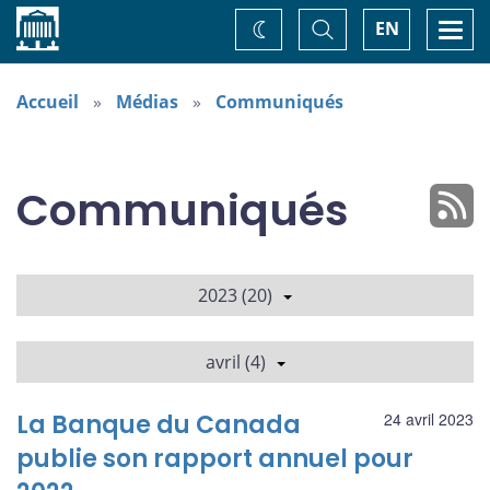
Accueil
Basculer
Togg
EN
Changez
la
navi
recherche
de
thème
Accueil
Médias
Communiqués
Communiqués
2023 (20)
avril (4)
La Banque du Canada
24 avril 2023
publie son rapport annuel pour