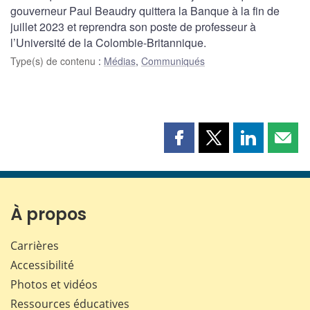
gouverneur Paul Beaudry quittera la Banque à la fin de
juillet 2023 et reprendra son poste de professeur à
l’Université de la Colombie-Britannique.
Type(s) de contenu
:
Médias
,
Communiqués
Partager
Partager
Partager
Part
cette
cette
cette
cette
page
page
page
page
sur
sur
sur
par
Facebook
X
LinkedIn
courr
À propos
Carrières
Accessibilité
Photos et vidéos
Ressources éducatives