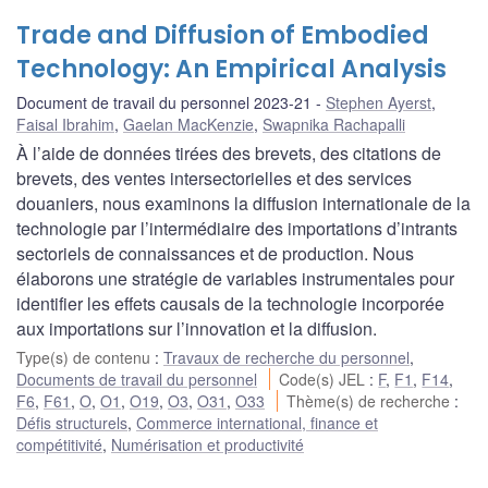
Trade and Diffusion of Embodied
Technology: An Empirical Analysis
Document de travail du personnel 2023-21
Stephen Ayerst
,
Faisal Ibrahim
,
Gaelan MacKenzie
,
Swapnika Rachapalli
À l’aide de données tirées des brevets, des citations de
brevets, des ventes intersectorielles et des services
douaniers, nous examinons la diffusion internationale de la
technologie par l’intermédiaire des importations d’intrants
sectoriels de connaissances et de production. Nous
élaborons une stratégie de variables instrumentales pour
identifier les effets causals de la technologie incorporée
aux importations sur l’innovation et la diffusion.
Type(s) de contenu
:
Travaux de recherche du personnel
,
Documents de travail du personnel
Code(s) JEL
:
F
,
F1
,
F14
,
F6
,
F61
,
O
,
O1
,
O19
,
O3
,
O31
,
O33
Thème(s) de recherche
:
Défis structurels
,
Commerce international, finance et
compétitivité
,
Numérisation et productivité