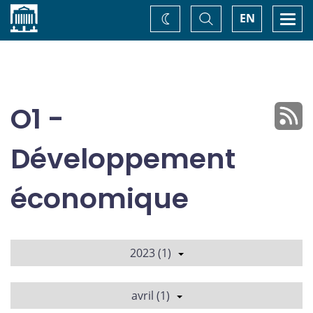
Accueil
Basculer
Togg
EN
Changez
la
navi
recherche
de
thème
O1 -
Développement
économique
2023 (1)
avril (1)