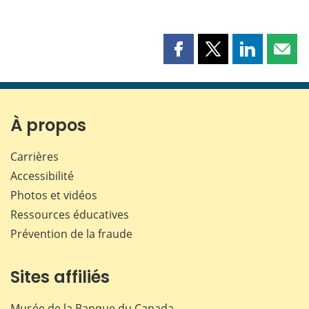
Partager
Partager
Partager
Part
cette
cette
cette
cette
page
page
page
page
sur
sur
sur
par
Facebook
X
LinkedIn
courr
À propos
Carrières
Accessibilité
Photos et vidéos
Ressources éducatives
Prévention de la fraude
Sites affiliés
Musée de la Banque du Canada