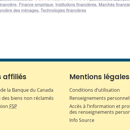
inancière
,
Finance empirique
,
Institutions financières
,
Marchés financie
inancière des ménages
,
Technologies financières
 affiliés
Mentions légales
de la Banque du Canada
Conditions d’utilisation
 des biens non réclamés
Renseignements personnel
xion
FSP
Accès à l’information et pro
des renseignements perso
Info Source