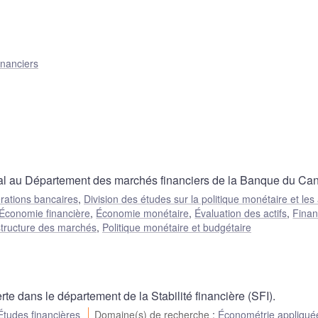
inanciers
pal au Département des marchés financiers de la Banque du Ca
rations bancaires
,
Division des études sur la politique monétaire et les
Économie financière
,
Économie monétaire
,
Évaluation des actifs
,
Fina
tructure des marchés
,
Politique monétaire et budgétaire
e dans le département de la Stabilité financière (SFI).
Études financières
Domaine(s) de recherche
:
Économétrie appliqué