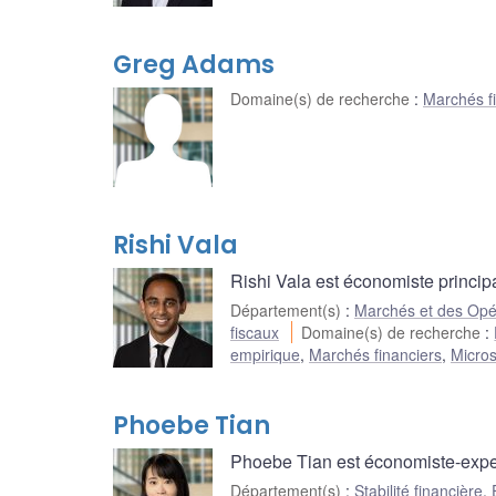
Greg Adams
Domaine(s) de recherche
:
Marchés f
Rishi Vala
Rishi Vala est économiste princi
Département(s)
:
Marchés et des Opé
fiscaux
Domaine(s) de recherche
:
empirique
,
Marchés financiers
,
Micros
Phoebe Tian
Phoebe Tian est économiste-expert
Département(s)
:
Stabilité financière
,