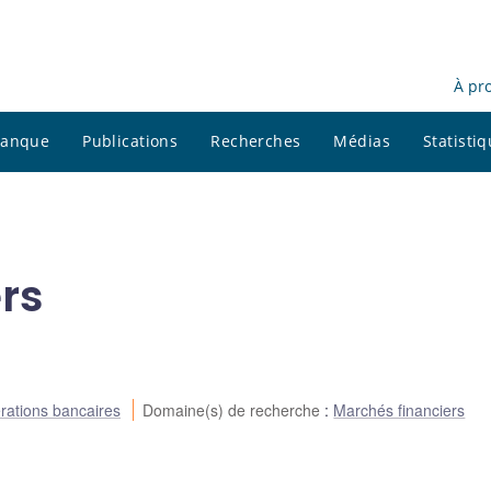
À pr
 banque
Publications
Recherches
Médias
Statisti
rs
rations bancaires
Domaine(s) de recherche
:
Marchés financiers