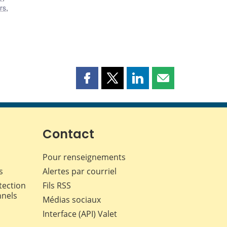
rs
,
Partager
Partager
Partager
Partager
cette
cette
cette
cette
page
page
page
page
sur
sur
sur
par
Facebook
X
LinkedIn
courriel
Contact
Pour renseignements
s
Alertes par courriel
tection
Fils RSS
nnels
Médias sociaux
Interface (API) Valet