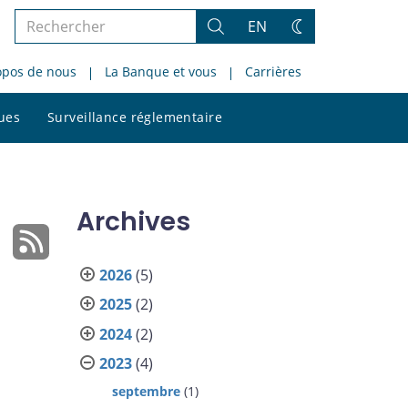
Rechercher
EN
Rechercher
Changez
dans
de
opos de nous
La Banque et vous
Carrières
le
thème
site
Rechercher
ques
Surveillance réglementaire
dans
le
site
Archives
2026
(5)
2025
(2)
2024
(2)
2023
(4)
septembre
(1)