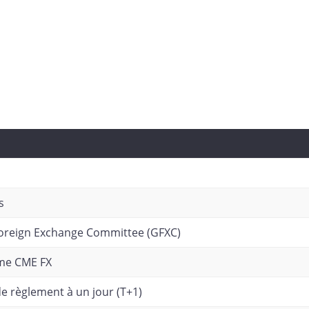
s
l Foreign Exchange Committee (GFXC)
rme CME FX
e règlement à un jour (T+1)