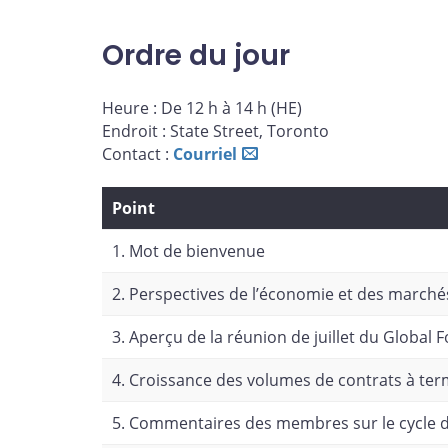
page
page
page
page
sur
sur
sur
par
Ordre du jour
Facebook
X
LinkedIn
courriel
Heure : De 12 h à 14 h (HE)
Endroit : State Street, Toronto
Contact :
Courriel
Point
1. Mot de bienvenue
2. Perspectives de l’économie et des marché
3. Aperçu de la réunion de juillet du Globa
4. Croissance des volumes de contrats à te
5. Commentaires des membres sur le cycle d