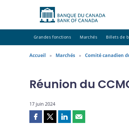
Grandes fonctions
Marchés
Billets de
Accueil
Marchés
Comité canadien d
Réunion du CCMC 
17 juin 2024
Partager
Partager
Partager
Partager
cette
cette
cette
cette