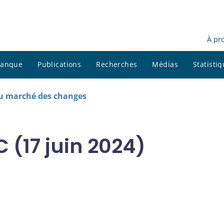
À pr
 banque
Publications
Recherches
Médias
Statisti
u marché des changes
(17 juin 2024)