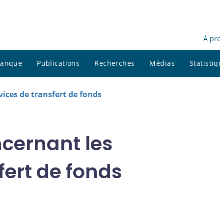
À pr
 banque
Publications
Recherches
Médias
Statisti
vices de transfert de fonds
ncernant les
fert de fonds