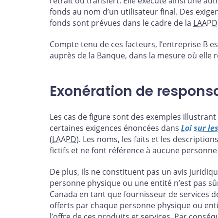
retrait ou transfert. Elle exécute ainsi une au
fonds au nom d’un utilisateur final. Des exig
fonds sont prévues dans le cadre de la
LAAPD
Compte tenu de ces facteurs, l’entreprise B e
auprès de la Banque, dans la mesure où elle r
Exonération de responsa
Les cas de figure sont des exemples illustran
certaines exigences énoncées dans
Loi sur le
(LAAPD
). Les noms, les faits et les descriptio
fictifs et ne font référence à aucune personne
De plus, ils ne constituent pas un avis juridiq
personne physique ou une entité n’est pas sû
Canada en tant que fournisseur de services de
offerts par chaque personne physique ou enti
l’offre de ces produits et services. Par cons