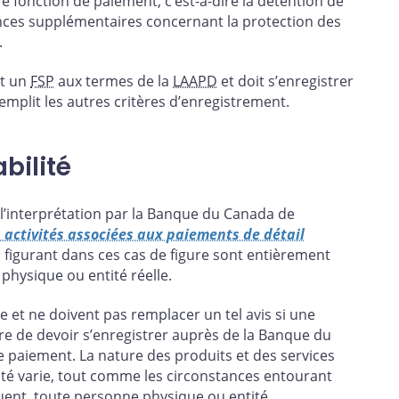
tre fonction de paiement, c’est-à-dire la détention de
ences supplémentaires concernant la protection des
.
st un
FSP
aux termes de la
LAAPD
et doit s’enregistrer
emplit les autres critères d’enregistrement.
bilité
t l’interprétation par la Banque du Canada de
s activités associées aux paiements de détail
ns figurant dans ces cas de figure sont entièrement
 physique ou entité réelle.
ue et ne doivent pas remplacer un tel avis si une
re de devoir s’enregistrer auprès de la Banque du
 paiement. La nature des produits et des services
té varie, tout comme les circonstances entourant
équent, toute personne physique ou entité