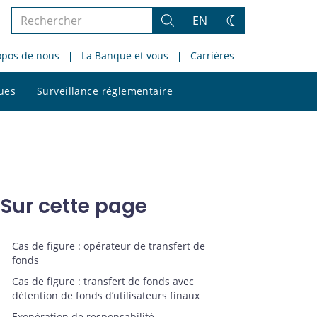
Rechercher
EN
Rechercher
Changez
dans
de
opos de nous
La Banque et vous
Carrières
le
thème
site
Rechercher
ques
Surveillance réglementaire
dans
le
site
Sur cette page
Cas de figure : opérateur de transfert de
fonds
Cas de figure : transfert de fonds avec
détention de fonds d’utilisateurs finaux
Exonération de responsabilité