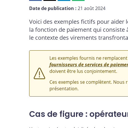
cette
cette
cette
cette
Date de publication :
21 août 2024
page
page
page
page
sur
sur
sur
par
Voici des exemples fictifs pour aider 
Facebook
X
LinkedIn
courriel
la fonction de paiement qui consiste 
le contexte des virements transfrontal
Les exemples fournis ne remplacent 
fournisseurs de services de paieme
doivent être lus conjointement.
Ces exemples se complètent. Nous r
présentation.
Cas de figure : opérateu