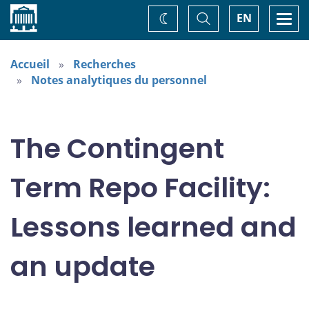
Accueil
Basculer
Togg
EN
Changez
la
navi
recherche
de
thème
Accueil
Recherches
Notes analytiques du personnel
The Contingent
Term Repo Facility:
Lessons learned and
an update