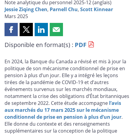
Note analytique du personnel 2025-12 (
anglais
)
Jessie Ziqing Chen
,
Parnell Chu
,
Scott Kinnear
Mars 2025
Partager
Partager
Partager
Partager
cette
cette
cette
cette
Disponible en format(s) :
PDF
page
page
page
page
sur
sur
sur
par
Facebook
X
LinkedIn
courriel
En 2024, la Banque du Canada a révisé et mis à jour la
politique de son mécanisme conditionnel de prise en
pension à plus d’un jour. Elle y a intégré les leçons
tirées de la pandémie de COVID-19 et d’autres
événements survenus sur les marchés mondiaux,
notamment la crise des obligations d’État britanniques
de septembre 2022. Cette étude accompagne
l’avis
aux marchés du 17 mars 2025 sur le mécanisme
conditionnel de prise en pension à plus d’un jour
.
Elle donne du contexte et des renseignements
supplémentaires sur la conception de la politique