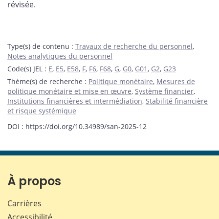
révisée.
Type(s) de contenu
:
Travaux de recherche du personnel
,
Notes analytiques du personnel
Code(s) JEL
:
E
,
E5
,
E58
,
F
,
F6
,
F68
,
G
,
G0
,
G01
,
G2
,
G23
Thème(s) de recherche
:
Politique monétaire
,
Mesures de
politique monétaire et mise en œuvre
,
Système financier
,
Institutions financières et intermédiation
,
Stabilité financière
et risque systémique
DOI : https://doi.org/10.34989/san-2025-12
À propos
Carrières
Accessibilité