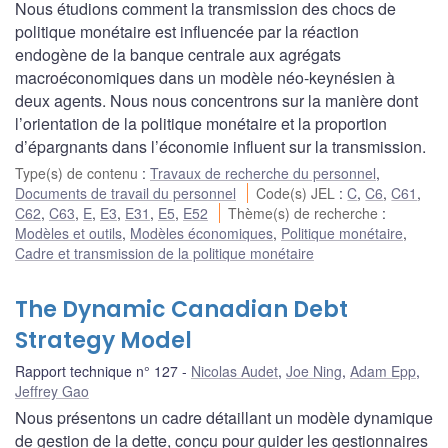
Nous étudions comment la transmission des chocs de
politique monétaire est influencée par la réaction
endogène de la banque centrale aux agrégats
macroéconomiques dans un modèle néo-keynésien à
deux agents. Nous nous concentrons sur la manière dont
l’orientation de la politique monétaire et la proportion
d’épargnants dans l’économie influent sur la transmission.
Type(s) de contenu
:
Travaux de recherche du personnel
,
Documents de travail du personnel
Code(s) JEL
:
C
,
C6
,
C61
,
C62
,
C63
,
E
,
E3
,
E31
,
E5
,
E52
Thème(s) de recherche
:
Modèles et outils
,
Modèles économiques
,
Politique monétaire
,
Cadre et transmission de la politique monétaire
The Dynamic Canadian Debt
Strategy Model
Rapport technique n° 127
Nicolas Audet
,
Joe Ning
,
Adam Epp
,
Jeffrey Gao
Nous présentons un cadre détaillant un modèle dynamique
de gestion de la dette, conçu pour guider les gestionnaires