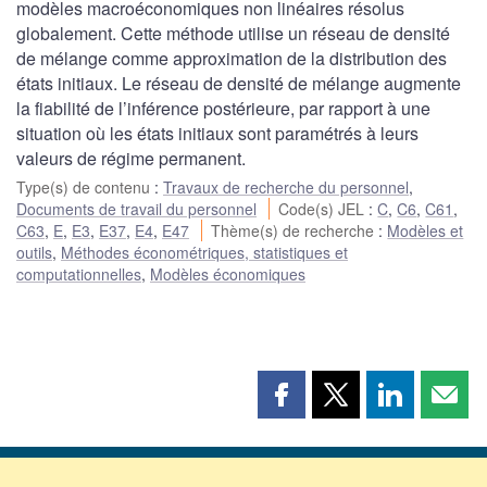
modèles macroéconomiques non linéaires résolus
globalement. Cette méthode utilise un réseau de densité
de mélange comme approximation de la distribution des
états initiaux. Le réseau de densité de mélange augmente
la fiabilité de l’inférence postérieure, par rapport à une
situation où les états initiaux sont paramétrés à leurs
valeurs de régime permanent.
Type(s) de contenu
:
Travaux de recherche du personnel
,
Documents de travail du personnel
Code(s) JEL
:
C
,
C6
,
C61
,
C63
,
E
,
E3
,
E37
,
E4
,
E47
Thème(s) de recherche
:
Modèles et
outils
,
Méthodes économétriques, statistiques et
computationnelles
,
Modèles économiques
Partager
Partager
Partager
Part
cette
cette
cette
cette
page
page
page
page
sur
sur
sur
par