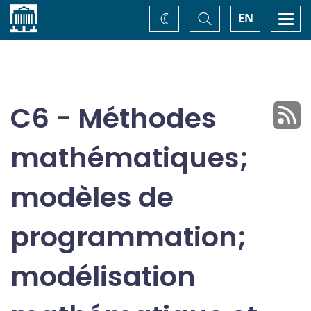
Accueil
Basculer
Togg
EN
Changez
la
navi
recherche
de
thème
C6 - Méthodes
mathématiques;
modèles de
programmation;
modélisation