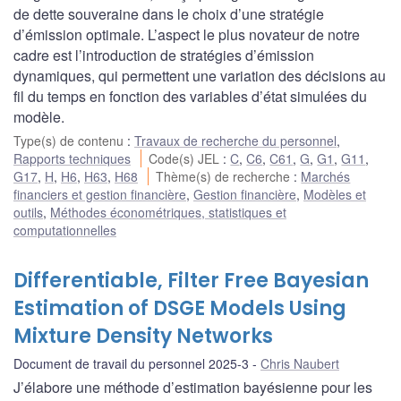
de dette souveraine dans le choix d’une stratégie
d’émission optimale. L’aspect le plus novateur de notre
cadre est l’introduction de stratégies d’émission
dynamiques, qui permettent une variation des décisions au
fil du temps en fonction des variables d’état simulées du
modèle.
Type(s) de contenu
:
Travaux de recherche du personnel
,
Rapports techniques
Code(s) JEL
:
C
,
C6
,
C61
,
G
,
G1
,
G11
,
G17
,
H
,
H6
,
H63
,
H68
Thème(s) de recherche
:
Marchés
financiers et gestion financière
,
Gestion financière
,
Modèles et
outils
,
Méthodes économétriques, statistiques et
computationnelles
Differentiable, Filter Free Bayesian
Estimation of DSGE Models Using
Mixture Density Networks
Document de travail du personnel 2025-3
Chris Naubert
J’élabore une méthode d’estimation bayésienne pour les