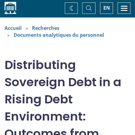
Accueil
Basculer
Togg
EN
Changez
la
navi
recherche
de
thème
Accueil
Recherches
Documents analytiques du personnel
Distributing
Sovereign Debt in a
Rising Debt
Environment:
Outcomes from