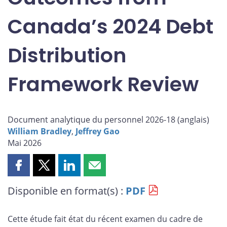
Canada’s 2024 Debt
Distribution
Framework Review
Document analytique du personnel 2026-18 (
anglais
)
William Bradley
,
Jeffrey Gao
Mai 2026
Partager
Partager
Partager
Partager
cette
cette
cette
cette
Disponible en format(s) :
PDF
page
page
page
page
sur
sur
sur
par
Facebook
X
LinkedIn
courriel
Cette étude fait état du récent examen du cadre de