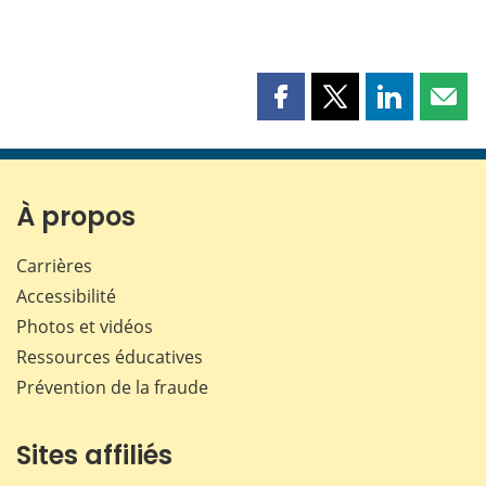
Partager
Partager
Partager
Part
cette
cette
cette
cette
page
page
page
page
sur
sur
sur
par
Facebook
X
LinkedIn
courr
À propos
Carrières
Accessibilité
Photos et vidéos
Ressources éducatives
Prévention de la fraude
Sites affiliés