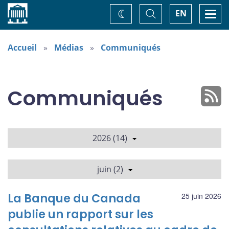
Accueil
Basculer
Togg
EN
Changez
la
navi
recherche
de
thème
Accueil
Médias
Communiqués
Communiqués
2026 (14)
juin (2)
La Banque du Canada
25 juin 2026
publie un rapport sur les