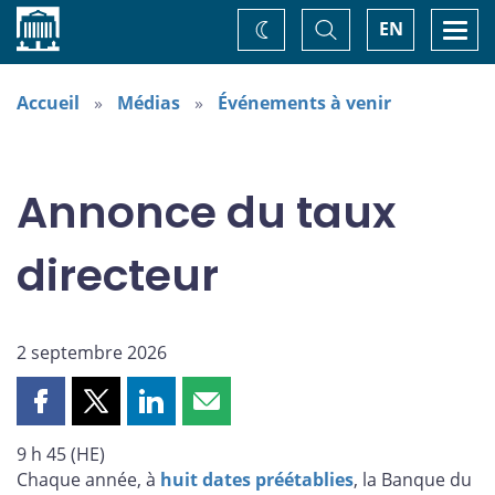
Accueil
Basculer
Togg
EN
Changez
la
navi
recherche
de
thème
Accueil
Médias
Événements à venir
Annonce du taux
directeur
2 septembre 2026
Partager
Partager
Partager
Partager
cette
cette
cette
cette
9 h 45 (HE)
page
page
page
page
Chaque année, à
huit dates préétablies
, la Banque du
sur
sur
sur
par