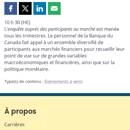
Partager
Partager
Partager
Partager
cette
cette
cette
cette
10 h 30 (HE)
page
page
page
page
L’
enquête auprès des participants au marché
est menée
sur
sur
sur
par
tous les trimestres. Le personnel de la Banque du
Facebook
X
LinkedIn
courriel
Canada fait appel à un ensemble diversifié de
participants aux marchés financiers pour recueillir leur
point de vue sur de grandes variables
macroéconomiques et financières, ainsi que sur la
politique monétaire.
Type(s) de contenu
:
Événements à venir
À propos
Carrières