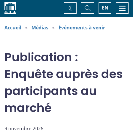
Accueil
Basculer
Togg
EN
Changez
la
navi
recherche
de
thème
Accueil
Médias
Événements à venir
Publication :
Enquête auprès des
participants au
marché
9 novembre 2026