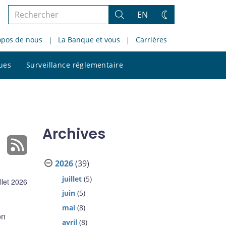
Rechercher
EN
Rechercher
Changez
dans
de
opos de nous
La Banque et vous
Carrières
le
thème
site
Rechercher
ques
Surveillance réglementaire
dans
le
site
Archives
2026
(39)
juillet
(5)
illet 2026
juin
(5)
mai
(8)
on
avril
(8)