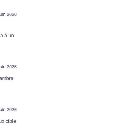
juin 2026
ra à un
juin 2026
hambre
juin 2026
ux cible
e