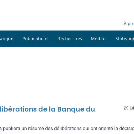
À pr
 banque
Publications
Recherches
Médias
Statisti
libérations de la Banque du
29 ju
 publiera un résumé des délibérations qui ont orienté la décisi