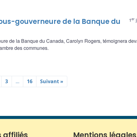
er
ous-gouverneure de la Banque du
1
j
eure de la Banque du Canada, Carolyn Rogers, témoignera deva
Chambre des communes.
3
…
16
Suivant »
 affiliés
Mentions légales