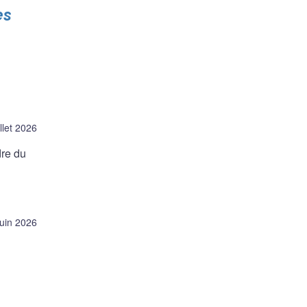
es
llet 2026
dre du
juin 2026