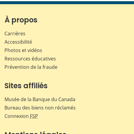
page
page
page
page
sur
sur
sur
par
Facebook
X
LinkedIn
courr
À propos
Carrières
Accessibilité
Photos et vidéos
Ressources éducatives
Prévention de la fraude
Sites affiliés
Musée de la Banque du Canada
Bureau des biens non réclamés
Connexion
FSP