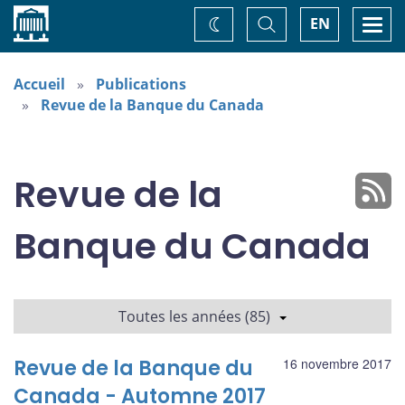
Accueil
Basculer
Togg
EN
Changez
la
navi
recherche
de
thème
Accueil
Publications
Revue de la Banque du Canada
Revue de la
Banque du Canada
Toutes les années (85)
Revue de la Banque du
16 novembre 2017
Canada - Automne 2017