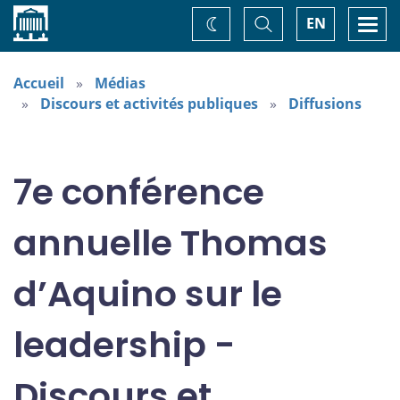
Accueil
Basculer
Togg
EN
Changez
la
navi
recherche
de
thème
Accueil
Médias
Discours et activités publiques
Diffusions
7e conférence
annuelle Thomas
d’Aquino sur le
leadership -
Discours et