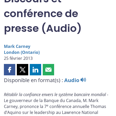
conférence de
presse (Audio)
Mark Carney
London (Ontario)
25 février 2013
Partager
Partager
Partager
Partager
cette
cette
cette
cette
Disponible en format(s) :
Audio
page
page
page
page
sur
sur
sur
par
Rétablir la confiance envers le système bancaire mondial
-
Facebook
X
LinkedIn
courriel
Le gouverneur de la Banque du Canada, M. Mark
e
Carney, prononce la 7
conférence annuelle Thomas
d’Aquino sur le leadership au Lawrence National