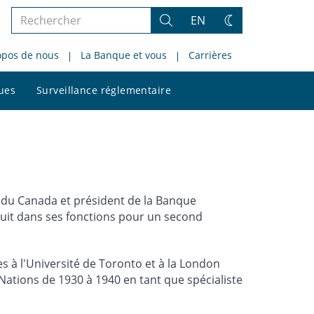
Rechercher
EN
Rechercher
Changez
dans
de
opos de nous
La Banque et vous
Carrières
le
thème
site
Rechercher
ques
Surveillance réglementaire
dans
le
site
du Canada et président de la Banque
onduit dans ses fonctions pour un second
s à l'Université de Toronto et à la London
s Nations de 1930 à 1940 en tant que spécialiste