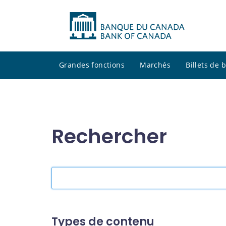
Grandes fonctions
Marchés
Billets de
Rechercher
Rechercher
dans
le
site
Types de contenu