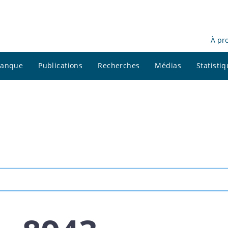
À pr
 banque
Publications
Recherches
Médias
Statisti