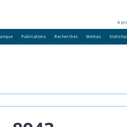
À pr
 banque
Publications
Recherches
Médias
Statisti