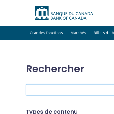
Grandes fonctions
Marchés
Billets de
Rechercher
Rechercher
dans
le
site
Types de contenu