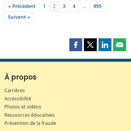
« Précédent
1
2
3
4
…
895
Suivant »
Partager
Partager
Partager
Part
cette
cette
cette
cette
page
page
page
page
sur
sur
sur
par
Facebook
X
LinkedIn
courr
À propos
Carrières
Accessibilité
Photos et vidéos
Ressources éducatives
Prévention de la fraude