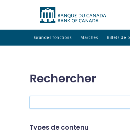
Grandes fonctions
Marchés
Billets de
Rechercher
Rechercher
dans
le
site
Types de contenu