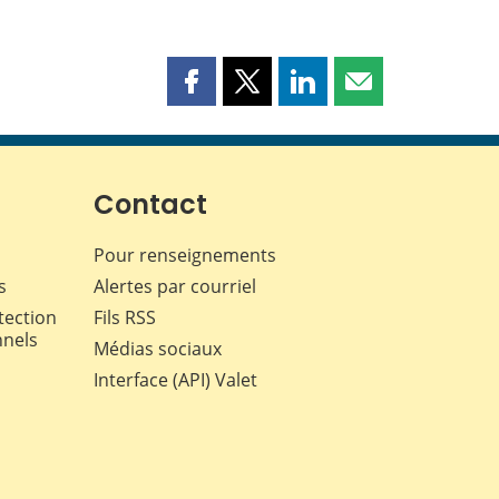
Partager
Partager
Partager
Partager
cette
cette
cette
cette
page
page
page
page
sur
sur
sur
par
Facebook
X
LinkedIn
courriel
Contact
Pour renseignements
s
Alertes par courriel
tection
Fils RSS
nnels
Médias sociaux
Interface (API) Valet