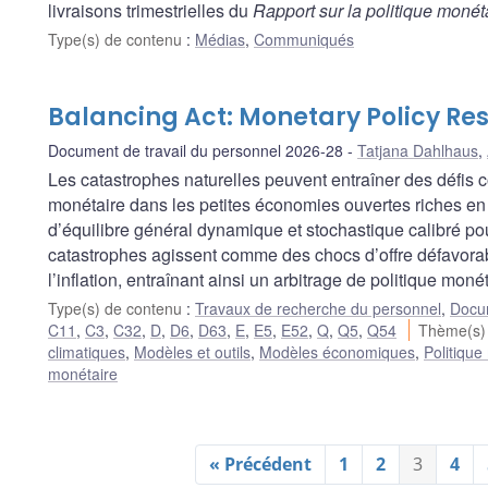
livraisons trimestrielles du
Rapport sur la politique monét
Type(s) de contenu
:
Médias
,
Communiqués
Balancing Act: Monetary Policy Res
Document de travail du personnel 2026-28
Tatjana Dahlhaus
,
Les catastrophes naturelles peuvent entraîner des défis c
monétaire dans les petites économies ouvertes riches en 
d’équilibre général dynamique et stochastique calibré p
catastrophes agissent comme des chocs d’offre défavorabl
l’inflation, entraînant ainsi un arbitrage de politique monét
Type(s) de contenu
:
Travaux de recherche du personnel
,
Docum
C11
,
C3
,
C32
,
D
,
D6
,
D63
,
E
,
E5
,
E52
,
Q
,
Q5
,
Q54
Thème(s)
climatiques
,
Modèles et outils
,
Modèles économiques
,
Politique
monétaire
« Précédent
1
2
3
4