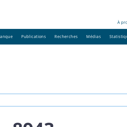
À pr
 banque
Publications
Recherches
Médias
Statisti