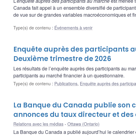
L’
enquête auprès des participants au marché
est menée t
Canada fait appel à un ensemble diversifié de participants
de vue sur de grandes variables macroéconomiques et fina
Type(s) de contenu
:
Événements à venir
Enquête auprès des participants 
Deuxième trimestre de 2026
Les résultats de l’enquête auprès des participants au ma
participants au marché financier à un questionnaire.
Type(s) de contenu
:
Publications
,
Enquête auprès des particip
La Banque du Canada publie son c
annonces du taux directeur et des
Relations avec les médias
Ottawa (Ontario)
La Banque du Canada a publié aujourd’hui le calendrier 