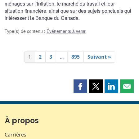
ménages sur l’inflation, le marché du travail et leur
situation financière, ainsi que sur des sujets ponctuels qui
intéressent la Banque du Canada.
Type(s) de contenu
:
Événements à venir
1
2
3
…
895
Suivant »
Partager
Partager
Partager
Part
cette
cette
cette
cette
page
page
page
page
sur
sur
sur
par
Facebook
X
LinkedIn
courr
À propos
Carrières