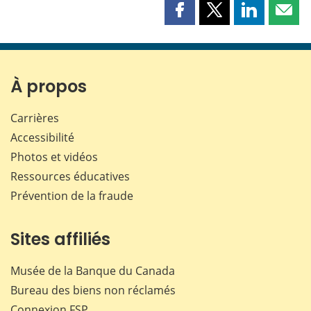
Partager
Partager
Partager
Part
cette
cette
cette
cette
page
page
page
page
sur
sur
sur
par
Facebook
X
LinkedIn
courr
À propos
Carrières
Accessibilité
Photos et vidéos
Ressources éducatives
Prévention de la fraude
Sites affiliés
Musée de la Banque du Canada
Bureau des biens non réclamés
Connexion
FSP