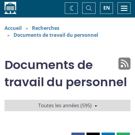
Accueil
Basculer
Togg
EN
Changez
la
navi
recherche
de
thème
Accueil
Recherches
Documents de travail du personnel
Documents de
travail du personnel
Toutes les années (595)