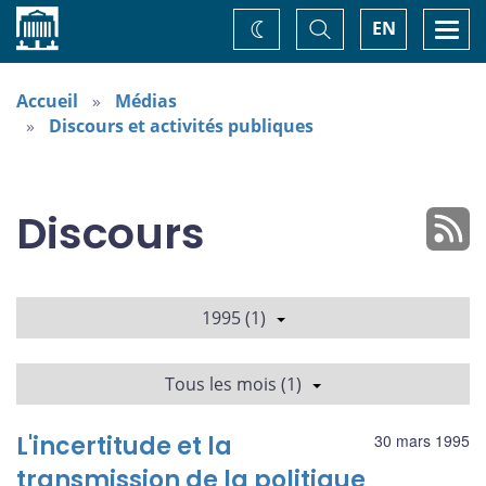
Accueil
Basculer
Togg
EN
Changez
la
navi
recherche
de
thème
Accueil
Médias
Discours et activités publiques
Discours
1995 (1)
Tous les mois (1)
L'incertitude et la
30 mars 1995
transmission de la politique