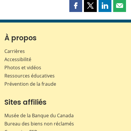
Partager
Partager
Partager
Part
cette
cette
cette
cette
page
page
page
page
sur
sur
sur
par
Facebook
X
LinkedIn
courr
À propos
Carrières
Accessibilité
Photos et vidéos
Ressources éducatives
Prévention de la fraude
Sites affiliés
Musée de la Banque du Canada
Bureau des biens non réclamés