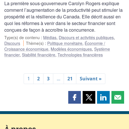
La première sous-gouverneure Carolyn Rogers explique
comment l’augmentation de la productivité peut stimuler la
prospérité et la résilience du Canada. Elle décrit aussi en
quoi les réformes à venir dans le secteur financier sont
conçues de façon à accroître la concurrence.
Type(s) de contenu
:
Médias
,
Discours et activités publiques
,
Discours
Thème(s)
:
Politique monétaire
,
Économie /
Croissance économique
,
Modèles économiques
,
Système
financier
,
Stabilité financière
,
Technologies financières
1
2
3
…
21
Suivant »
Partager
Partager
Partager
Part
cette
cette
cette
cette
page
page
page
page
sur
sur
sur
par
Facebook
X
LinkedIn
courr