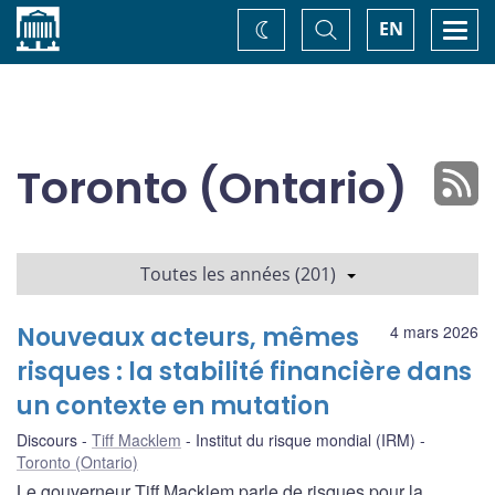
Accueil
Basculer
Togg
EN
Changez
la
navi
recherche
de
thème
Toronto (Ontario)
Toutes les années (201)
Nouveaux acteurs, mêmes
4 mars 2026
risques : la stabilité financière dans
un contexte en mutation
Discours
Tiff Macklem
Institut du risque mondial (IRM)
Toronto (Ontario)
Le gouverneur Tiff Macklem parle de risques pour la