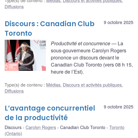
Type(s) de contenu
:
Médias
,
Discours et activités publiques
,
Diffusions
Discours : Canadian Club
9 octobre 2025
Toronto
Productivité et concurrence
— La
sous-gouverneure Carolyn Rogers
prononce un discours devant le
Canadian Club Toronto (vers 08 h 15,
heure de l’Est).
Type(s) de contenu
:
Médias
,
Discours et activités publiques
,
Diffusions
L’avantage concurrentiel
9 octobre 2025
de la productivité
Discours
Carolyn Rogers
Canadian Club Toronto
Toronto
(Ontario)