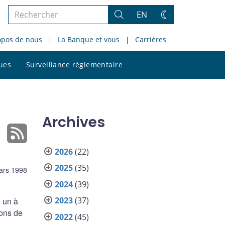
Rechercher
EN
Rechercher
Changez
dans
de
opos de nous
La Banque et vous
Carrières
le
thème
site
Rechercher
ques
Surveillance réglementaire
dans
le
site
Archives
2026
(22)
2025
(35)
ars 1998
2024
(39)
2023
(37)
e un à
sons de
2022
(45)