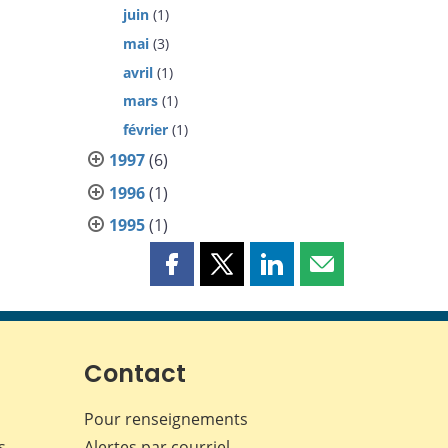
juin
(1)
mai
(3)
avril
(1)
mars
(1)
février
(1)
1997
(6)
1996
(1)
1995
(1)
Partager
Partager
Partager
Partager
cette
cette
cette
cette
page
page
page
page
sur
sur
sur
par
Facebook
X
LinkedIn
courriel
Contact
Pour renseignements
s
Alertes par courriel