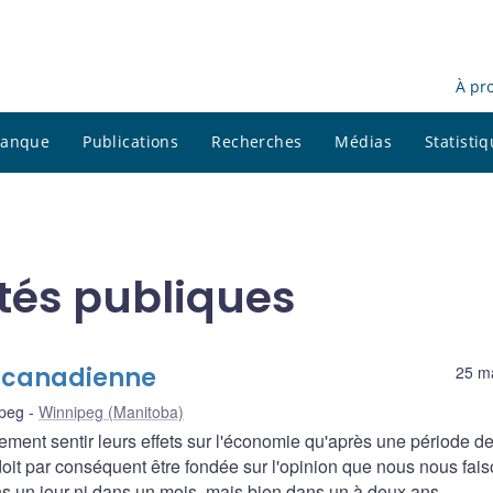
À pr
 banque
Publications
Recherches
Médias
Statisti
ités publiques
e canadienne
25 m
ipeg
Winnipeg (Manitoba)
ement sentir leurs effets sur l'économie qu'après une période d
doit par conséquent être fondée sur l'opinion que nous nous fai
s un jour ni dans un mois, mais bien dans un à deux ans.