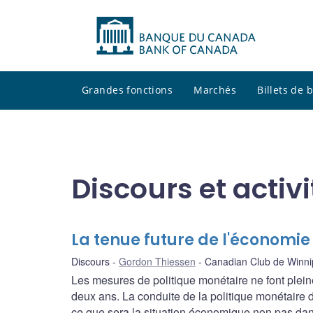
Grandes fonctions
Marchés
Billets de
Discours et activ
La tenue future de l'économi
Discours
Gordon Thiessen
Canadian Club de Winn
Les mesures de politique monétaire ne font plein
deux ans. La conduite de la politique monétaire 
ce que sera la situation économique non pas dan