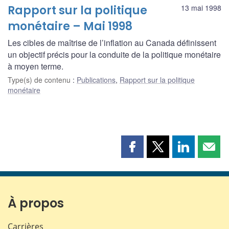
Rapport sur la politique
13 mai 1998
monétaire – Mai 1998
Les cibles de maîtrise de l’inflation au Canada définissent
un objectif précis pour la conduite de la politique monétaire
à moyen terme.
Type(s) de contenu
:
Publications
,
Rapport sur la politique
monétaire
Partager
Partager
Partager
Part
cette
cette
cette
cette
page
page
page
page
sur
sur
sur
par
Facebook
X
LinkedIn
courr
À propos
Carrières