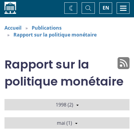
Accueil
Basculer
Togg
EN
Changez
la
navi
recherche
de
thème
Accueil
Publications
Rapport sur la politique monétaire
Rapport sur la
politique monétaire
1998 (2)
mai (1)