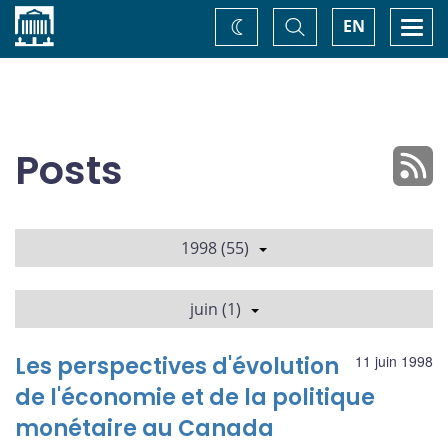
Accueil
Basculer
Togg
EN
Changez
la
navi
recherche
de
thème
Posts
1998 (55)
juin (1)
Les perspectives d'évolution
11 juin 1998
de l'économie et de la politique
monétaire au Canada