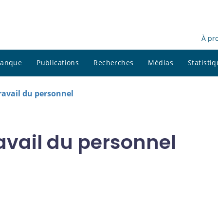
À pr
 banque
Publications
Recherches
Médias
Statisti
avail du personnel
vail du personnel