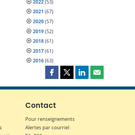
2022
(53)
2021
(67)
2020
(57)
2019
(52)
2018
(61)
2017
(61)
2016
(63)
Partager
Partager
Partager
Partager
cette
cette
cette
cette
page
page
page
page
sur
sur
sur
par
Facebook
X
LinkedIn
courriel
Contact
Pour renseignements
s
Alertes par courriel