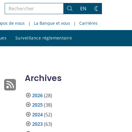
Rechercher
EN
Rechercher
Changez
dans
de
opos de nous
La Banque et vous
Carrières
le
thème
site
Rechercher
ques
Surveillance réglementaire
dans
le
site
Archives
2026
(28)
2025
(38)
2024
(52)
2023
(63)