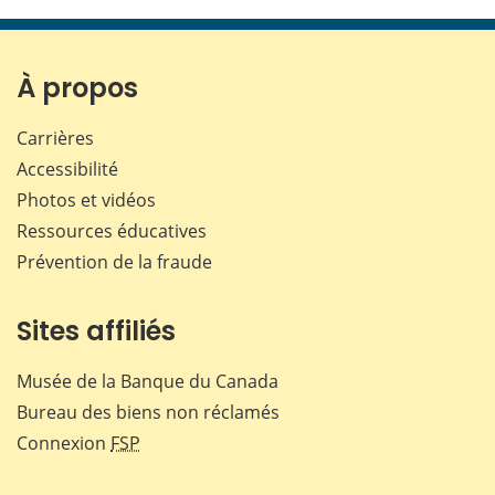
cette
cette
cette
cette
page
page
page
page
sur
sur
sur
par
Facebook
X
LinkedIn
courr
À propos
Carrières
Accessibilité
Photos et vidéos
Ressources éducatives
Prévention de la fraude
Sites affiliés
Musée de la Banque du Canada
Bureau des biens non réclamés
Connexion
FSP