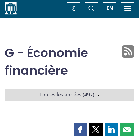
Accueil
Basculer
Togg
EN
Changez
la
navi
recherche
de
thème
G - Économie
financière
Toutes les années (497)
Partager
Partager
Partager
Part