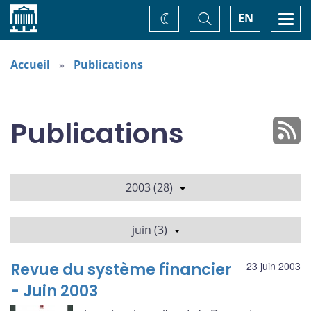
Accueil
Basculer
Togg
EN
Changez
la
navi
recherche
de
thème
Accueil
Publications
Publications
2003 (28)
juin (3)
Revue du système financier
23 juin 2003
- Juin 2003