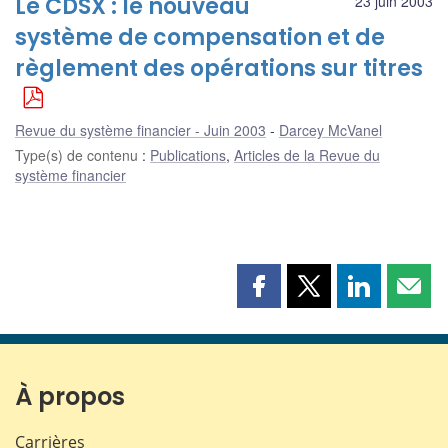
Le CDSX : le nouveau
23 juin 2003
système de compensation et de
règlement des opérations sur titres
Revue du système financier - Juin 2003
Darcey McVanel
Type(s) de contenu
:
Publications
,
Articles de la Revue du
système financier
Partager
Partager
Partager
Part
cette
cette
cette
cette
page
page
page
page
sur
sur
sur
par
Facebook
X
LinkedIn
courr
À propos
Carrières