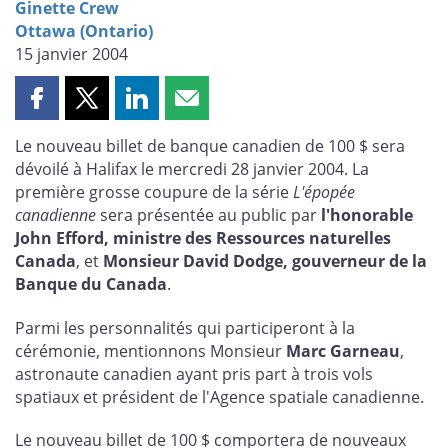
Ginette Crew
Ottawa (Ontario)
15 janvier 2004
Partager
Partager
Partager
Partager
cette
cette
cette
cette
Le nouveau billet de banque canadien de 100 $ sera
page
page
page
page
dévoilé à Halifax le mercredi 28 janvier 2004. La
sur
sur
sur
par
première grosse coupure de la série
L'épopée
Facebook
X
LinkedIn
courriel
canadienne
sera présentée au public par
l'honorable
John Efford, ministre des Ressources naturelles
Canada
, et
Monsieur David Dodge, gouverneur de la
Banque du Canada
.
Parmi les personnalités qui participeront à la
cérémonie, mentionnons Monsieur
Marc Garneau
,
astronaute canadien ayant pris part à trois vols
spatiaux et président de l'Agence spatiale canadienne.
Le nouveau billet de 100 $ comportera de nouveaux