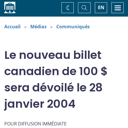
Accueil
Basculer
Togg
EN
Changez
la
navi
recherche
de
thème
Accueil
Médias
Communiqués
Le nouveau billet
canadien de 100 $
sera dévoilé le 28
janvier 2004
POUR DIFFUSION IMMÉDIATE