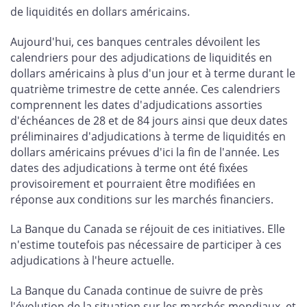
sur
sur
sur
par
de liquidités en dollars américains.
Facebook
X
LinkedIn
courriel
Aujourd'hui, ces banques centrales dévoilent les
calendriers pour des adjudications de liquidités en
dollars américains à plus d'un jour et à terme durant le
quatrième trimestre de cette année. Ces calendriers
comprennent les dates d'adjudications assorties
d'échéances de 28 et de 84 jours ainsi que deux dates
préliminaires d'adjudications à terme de liquidités en
dollars américains prévues d'ici la fin de l'année. Les
dates des adjudications à terme ont été fixées
provisoirement et pourraient être modifiées en
réponse aux conditions sur les marchés financiers.
La Banque du Canada se réjouit de ces initiatives. Elle
n'estime toutefois pas nécessaire de participer à ces
adjudications à l'heure actuelle.
La Banque du Canada continue de suivre de près
l'évolution de la situation sur les marchés mondiaux, et