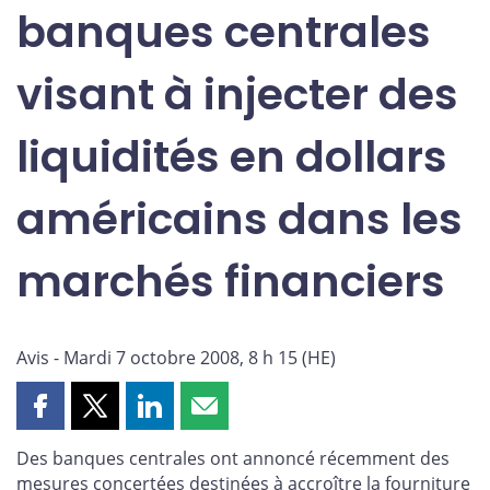
banques centrales
visant à injecter des
liquidités en dollars
américains dans les
marchés financiers
Avis - Mardi 7 octobre 2008, 8 h 15 (HE)
Partager
Partager
Partager
Partager
cette
cette
cette
cette
Des banques centrales ont annoncé récemment des
page
page
page
page
mesures concertées destinées à accroître la fourniture