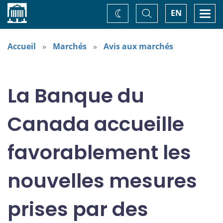
Accueil
Basculer
Togg
EN
Changez
la
navi
recherche
de
thème
Accueil
Marchés
Avis aux marchés
La Banque du
Canada accueille
favorablement les
nouvelles mesures
prises par des