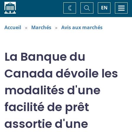
Accueil
Basculer
Togg
EN
Changez
la
navi
recherche
de
thème
Accueil
Marchés
Avis aux marchés
La Banque du
Canada dévoile les
modalités d'une
facilité de prêt
assortie d'une