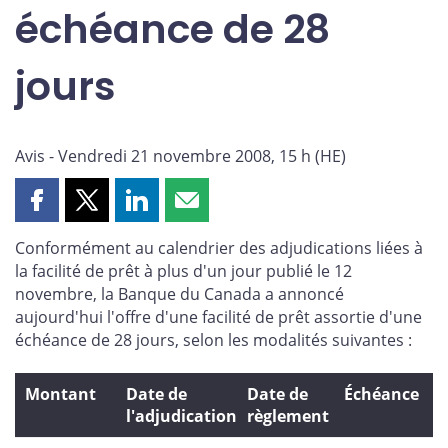
échéance de 28
jours
Avis - Vendredi 21 novembre 2008, 15 h (HE)
Partager
Partager
Partager
Partager
cette
cette
cette
cette
Conformément au calendrier des adjudications liées à
page
page
page
page
la facilité de prêt à plus d'un jour publié le 12
sur
sur
sur
par
novembre, la Banque du Canada a annoncé
Facebook
X
LinkedIn
courriel
aujourd'hui l'offre d'une facilité de prêt assortie d'une
échéance de 28 jours, selon les modalités suivantes :
Montant
Date de
Date de
Échéance
l'adjudication
règlement