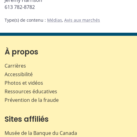
Jeremy Harrison
613 782-8782
Type(s) de contenu
:
Médias
,
Avis aux marchés
À propos
Carrières
Accessibilité
Photos et vidéos
Ressources éducatives
Prévention de la fraude
Sites affiliés
Musée de la Banque du Canada