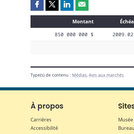
Partager
Partager
Partager
Partager
cette
cette
cette
cette
page
page
page
page
Montant
Échéa
sur
sur
sur
par
850 000 000 $
2009.02
Facebook
X
LinkedIn
courriel
Type(s) de contenu
:
Médias
,
Avis aux marchés
À propos
Sites
Carrières
Musée 
Accessibilité
Bureau