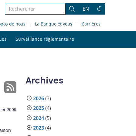
Rechercher
EN
Rechercher
Changez
dans
de
opos de nous
La Banque et vous
Carrières
le
thème
site
Rechercher
ques
Surveillance réglementaire
dans
le
site
Archives
2026
(3)
2025
(4)
vier 2009
2024
(5)
2023
(4)
raison