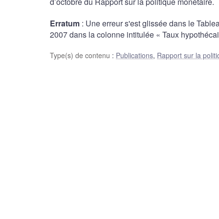
d’octobre du Rapport sur la politique monétaire.
Erratum
: Une erreur s'est glissée dans le Tablea
2007 dans la colonne intitulée « Taux hypothécair
Type(s) de contenu
:
Publications
,
Rapport sur la polit