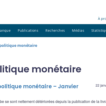
À pr
 banque
Publications
Recherches
Médias
Statisti
 politique monétaire
litique monétaire
politique monétaire – Janvier
22 jan
e se sont nettement détériorées depuis la publication de la liv