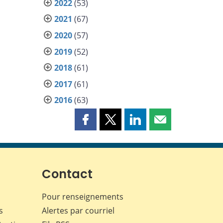
2022
(53)
2021
(67)
2020
(57)
2019
(52)
2018
(61)
2017
(61)
2016
(63)
Partager
Partager
Partager
Partager
cette
cette
cette
cette
page
page
page
page
sur
sur
sur
par
Facebook
X
LinkedIn
courriel
Contact
Pour renseignements
s
Alertes par courriel