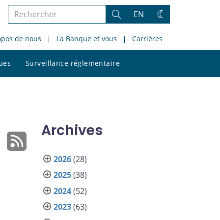
Rechercher
EN
Rechercher
Changez
dans
de
opos de nous
La Banque et vous
Carrières
le
thème
site
Rechercher
ques
Surveillance réglementaire
dans
le
site
Archives
2026
(28)
2025
(38)
2024
(52)
2023
(63)