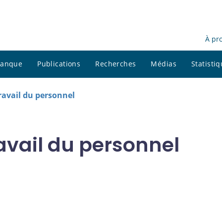
À pr
 banque
Publications
Recherches
Médias
Statisti
avail du personnel
vail du personnel