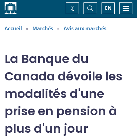
Accueil
Basculer
Togg
EN
Changez
la
navi
recherche
de
thème
Accueil
Marchés
Avis aux marchés
La Banque du
Canada dévoile les
modalités d'une
prise en pension à
plus d'un jour