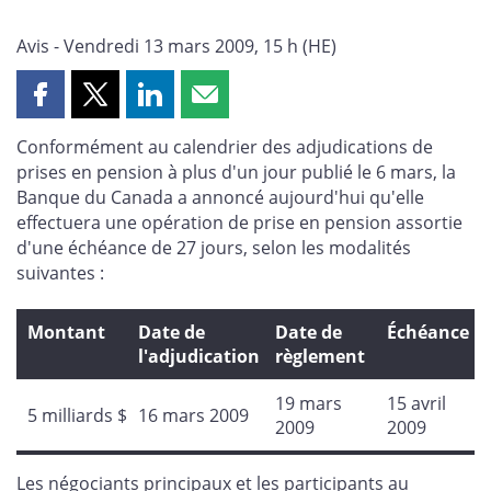
Avis - Vendredi 13 mars 2009, 15 h (HE)
Partager
Partager
Partager
Partager
cette
cette
cette
cette
Conformément au calendrier des adjudications de
page
page
page
page
prises en pension à plus d'un jour publié le 6 mars, la
sur
sur
sur
par
Banque du Canada a annoncé aujourd'hui qu'elle
Facebook
X
LinkedIn
courriel
effectuera une opération de prise en pension assortie
d'une échéance de 27 jours, selon les modalités
suivantes :
Montant
Date de
Date de
Échéance
l'adjudication
règlement
19 mars
15 avril
5 milliards $
16 mars 2009
2009
2009
Les négociants principaux et les participants au