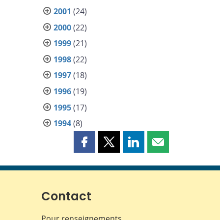
2001
(24)
2000
(22)
1999
(21)
1998
(22)
1997
(18)
1996
(19)
1995
(17)
1994
(8)
Partager
Partager
Partager
Partager
cette
cette
cette
cette
page
page
page
page
sur
sur
sur
par
Facebook
X
LinkedIn
courriel
Contact
Pour renseignements