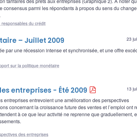
on tarifaires des prêts aux entreprises (Graphique 2). À noter qu
 de consensus parmi les répondants à propos du sens du chang
.
 responsables du crédit
aire – Juillet 2009
23 ju
 par une récession intense et synchronisée, et une offre excé
port sur la politique monétaire
es entreprises - Été 2009
13 ju
les entreprises entrevoient une amélioration des perspectives
ons concernant la croissance future des ventes et l’emploi ont r
ttendent à ce que leur activité ne reprenne que graduellement, e
issements.
spectives des entreprises