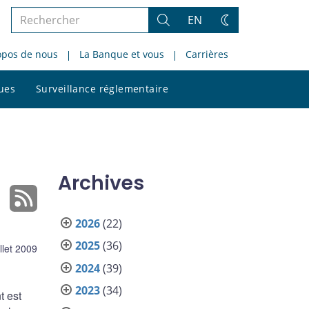
Rechercher
EN
Rechercher
Changez
dans
de
opos de nous
La Banque et vous
Carrières
le
thème
site
Rechercher
ques
Surveillance réglementaire
dans
le
site
Archives
2026
(22)
2025
(36)
illet 2009
2024
(39)
2023
(34)
t est