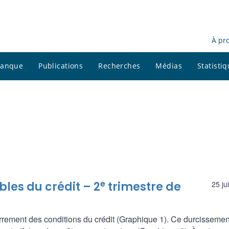
À pr
 banque
Publications
Recherches
Médias
Statisti
e
les du crédit – 2
trimestre de
25 ju
errement des conditions du crédit (Graphique 1). Ce durcissemen