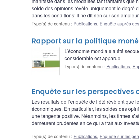
manifeste dans les modalités tant tarifaires que n
solde des opinions révèle uniquement le degré
dans les conditions; il ne dit rien sur son ampleur
Type(s) de contenu
:
Publications
,
Enquête auprès des
Rapport sur la politique monét
L’économie mondiale a été secouée
considérable est apparue.
Type(s) de contenu
:
Publications
,
Rap
Enquête sur les perspectives d
Les résultats de l’enquête de l’été révèlent que 
économiques. En particulier, les soldes des opini
une tangente positive. Néanmoins, les firmes s’a
demeurent prudentes en ce qui a trait aux invest
Type(s) de contenu
:
Publications
,
Enquête sur les per