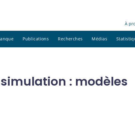
À pr
 banque
Publications
Recherches
Médias
Statisti
t simulation : modèles