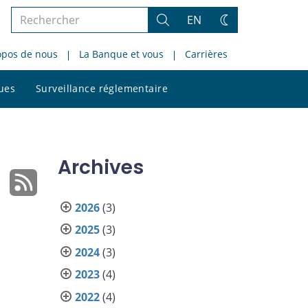
Rechercher
EN
Rechercher
Changez
dans
de
opos de nous
La Banque et vous
Carrières
le
thème
site
Rechercher
ques
Surveillance réglementaire
dans
le
site
Archives
2026
(3)
2025
(3)
2024
(3)
2023
(4)
2022
(4)