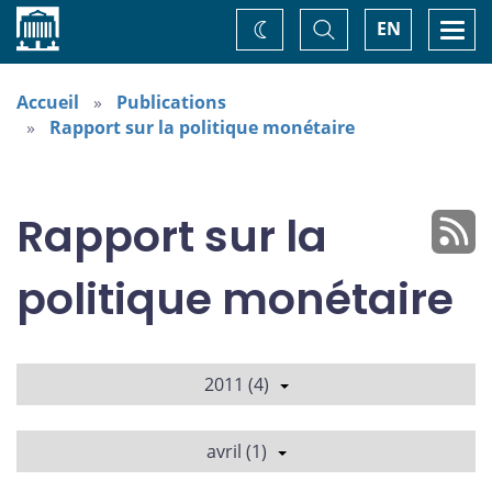
Accueil
Basculer
Togg
EN
Changez
la
navi
recherche
de
thème
Accueil
Publications
Rapport sur la politique monétaire
Rapport sur la
politique monétaire
2011 (4)
avril (1)