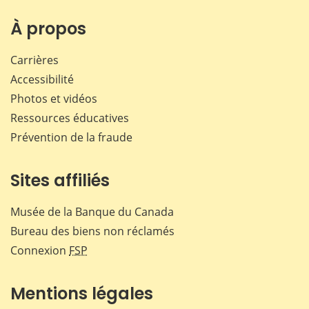
sur
sur
sur
par
Facebook
X
LinkedIn
courr
À propos
Carrières
Accessibilité
Photos et vidéos
Ressources éducatives
Prévention de la fraude
Sites affiliés
Musée de la Banque du Canada
Bureau des biens non réclamés
Connexion
FSP
Mentions légales