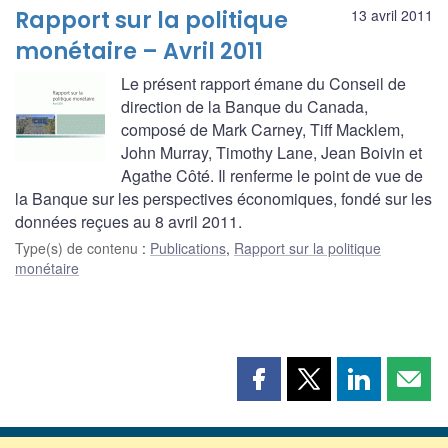
Rapport sur la politique
13 avril 2011
monétaire – Avril 2011
Le présent rapport émane du Conseil de
direction de la Banque du Canada,
composé de Mark Carney, Tiff Macklem,
John Murray, Timothy Lane, Jean Boivin et
Agathe Côté. Il renferme le point de vue de
la Banque sur les perspectives économiques, fondé sur les
données reçues au 8 avril 2011.
Type(s) de contenu
:
Publications
,
Rapport sur la politique
monétaire
Partager
Partager
Partager
Part
cette
cette
cette
cette
page
page
page
page