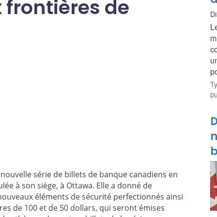
frontières de
Di
L
m
c
u
p
T
pu
D
n
b
nouvelle série de billets de banque canadiens en
lée à son siège, à Ottawa. Elle a donné de
 nouveaux éléments de sécurité perfectionnés ainsi
es de 100 et de 50 dollars, qui seront émises