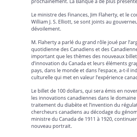
prochainement. La Banque a de plus présenté l
Le ministre des Finances, Jim Flaherty, et le
William J. S. Elliott, se sont joints au gouve
dévoilement.
M. Flaherty a parlé du grand rôle joué par l
quotidienne des Canadiens et des Canadiennes, 
important que les thèmes des nouveaux billets r
d’innovation du Canada et leurs éléments grap
pays, dans le monde et dans l’espace, a-t-il i
culturelle qui met en valeur l’expérience cana
Le billet de 100 dollars, qui sera émis en no
les innovations canadiennes dans le domaine 
traitement du diabète et l’invention du régula
chercheurs canadiens au décodage du génome 
ministre du Canada de 1911 à 1920, continuera d
nouveau portrait.