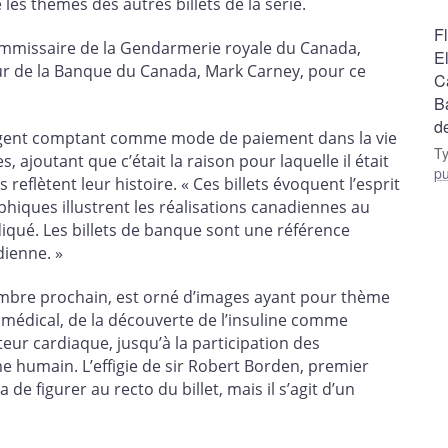
es thèmes des autres billets de la série.
Fl
 commissaire de la Gendarmerie royale du Canada,
E
rneur de la Banque du Canada, Mark Carney, pour ce
C
B
d
’argent comptant comme mode de paiement dans la vie
T
ajoutant que c’était la raison pour laquelle il était
pu
eflètent leur histoire. « Ces billets évoquent l’esprit
hiques illustrent les réalisations canadiennes au
ndiqué. Les billets de banque sont une référence
dienne. »
vembre prochain, est orné d’images ayant pour thème
médical, de la découverte de l’insuline comme
teur cardiaque, jusqu’à la participation des
humain. L’effigie de sir Robert Borden, premier
e figurer au recto du billet, mais il s’agit d’un