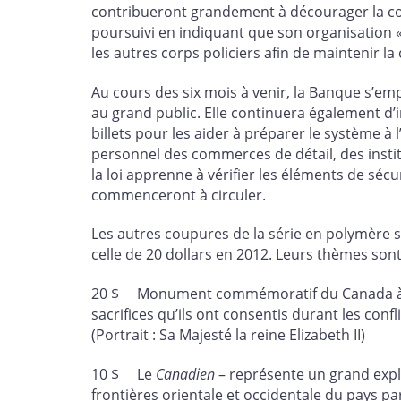
contribueront grandement à décourager la cont
poursuivi en indiquant que son organisation «
les autres corps policiers afin de maintenir l
Au cours des six mois à venir, la Banque s’empl
au grand public. Elle continuera également d’
billets pour les aider à préparer le système à l
personnel des commerces de détail, des instit
la loi apprenne à vérifier les éléments de sécu
commenceront à circuler.
Les autres coupures de la série en polymère s
celle de 20 dollars en 2012. Leurs thèmes sont 
20 $ Monument commémoratif du Canada à Vim
sacrifices qu’ils ont consentis durant les confl
(Portrait : Sa Majesté la reine Elizabeth II)
10 $ Le
Canadien
– représente un grand explo
frontières orientale et occidentale du pays pa