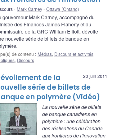
scours
Mark Carney
Ottawa (Ontario)
e gouverneur Mark Carney, accompagné du
inistre des Finances James Flaherty et du
ommissaire de la GRC William Elliott, dévoile
ne nouvelle série de billets de banque en
olymère.
ype(s) de contenu
:
Médias
,
Discours et activités
bliques
,
Discours
évoilement de la
20 juin 2011
ouvelle série de billets de
anque en polymère (Vidéo)
La nouvelle série de billets
de banque canadiens en
polymère : une célébration
des réalisations du Canada
aux frontières de l’innovation