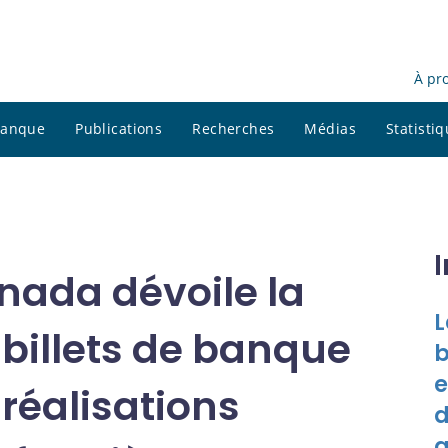
À pr
 banque
Publications
Recherches
Médias
Statisti
nada dévoile la
L
 billets de banque
b
e
 réalisations
d
a