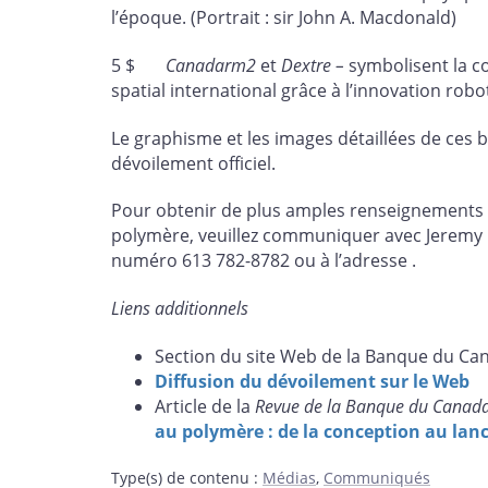
l’époque. (Portrait : sir John A. Macdonald)
5 $
Canadarm2
et
Dextre –
symbolisent la 
spatial international grâce à l’innovation roboti
Le graphisme et les images détaillées de ce
dévoilement officiel.
Pour obtenir de plus amples renseignements s
polymère, veuillez communiquer avec Jeremy Ha
numéro 613 782-8782 ou à l’adresse
.
Liens additionnels
Section du site Web de la Banque du C
Diffusion du dévoilement sur le Web
Article de la
Revue de la Banque du Canad
au polymère : de la conception au lanc
Type(s) de contenu
:
Médias
,
Communiqués