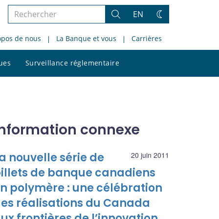
Rechercher
EN
Rechercher
Changez
dans
de
opos de nous
La Banque et vous
Carrières
le
thème
site
Rechercher
ques
Surveillance réglementaire
dans
le
site
Information connexe
a nouvelle série de
20 juin 2011
illets de banque canadiens
n polymère : une célébration
es réalisations du Canada
ux frontières de l’innovation