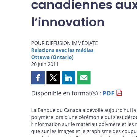
canadiennes aux 
l’innovation
POUR DIFFUSION IMMÉDIATE
Relations avec les médias
Ottawa (Ontario)
20 juin 2011
Partager
Partager
Partager
Partager
cette
cette
cette
cette
Disponible en format(s) :
PDF
page
page
page
page
sur
sur
sur
par
Facebook
X
LinkedIn
courriel
La Banque du Canada a dévoilé aujourd’hui la 
polymère lors d’une cérémonie qui s’est dérou
l’information sur le matériau polymère et les
que sur les images et le graphisme des coupur