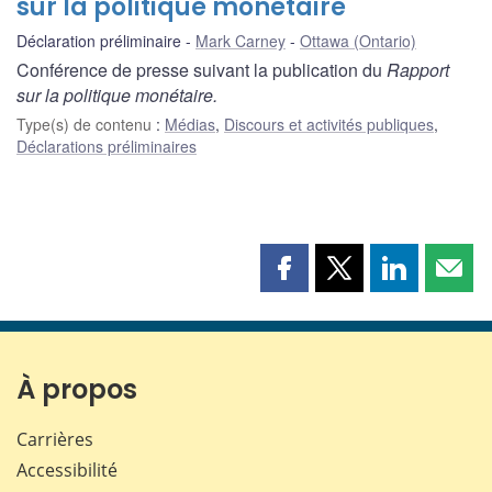
sur la politique monétaire
Déclaration préliminaire
Mark Carney
Ottawa (Ontario)
Conférence de presse suivant la publication du
Rapport
sur la politique monétaire.
Type(s) de contenu
:
Médias
,
Discours et activités publiques
,
Déclarations préliminaires
Partager
Partager
Partager
Part
cette
cette
cette
cette
page
page
page
page
sur
sur
sur
par
Facebook
X
LinkedIn
courr
À propos
Carrières
Accessibilité