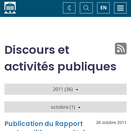
Accueil
Basculer
Togg
EN
Changez
la
navi
recherche
de
thème
Discours et
activités publiques
2011 (36)
octobre (1)
Publication du Rapport
26 octobre 2011