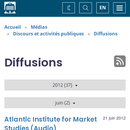
Accueil
Basculer
Togg
EN
Changez
la
navi
recherche
de
thème
Accueil
Médias
Discours et activités publiques
Diffusions
Diffusions
2012 (37)
juin (2)
Atlantic Institute for Market
21 juin 2012
Studies (Audio)