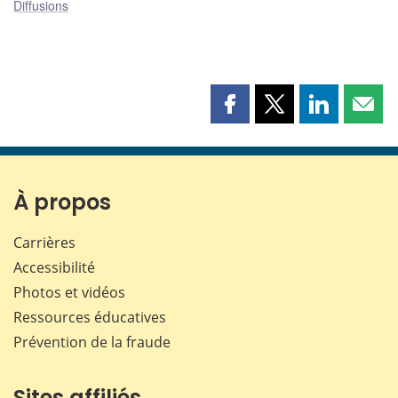
Diffusions
Partager
Partager
Partager
Part
cette
cette
cette
cette
page
page
page
page
sur
sur
sur
par
Facebook
X
LinkedIn
courr
À propos
Carrières
Accessibilité
Photos et vidéos
Ressources éducatives
Prévention de la fraude
Sites affiliés