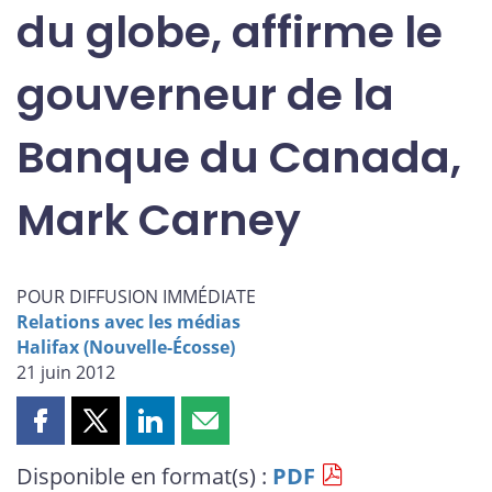
du globe, affirme le
gouverneur de la
Banque du Canada,
Mark Carney
POUR DIFFUSION IMMÉDIATE
Relations avec les médias
Halifax (Nouvelle-Écosse)
21 juin 2012
Partager
Partager
Partager
Partager
cette
cette
cette
cette
Disponible en format(s) :
PDF
page
page
page
page