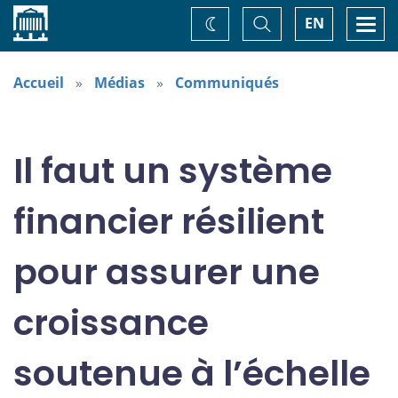
Accueil
Basculer
Togg
EN
Changez
la
navi
recherche
de
thème
Accueil
Médias
Communiqués
Il faut un système
financier résilient
pour assurer une
croissance
soutenue à l’échelle