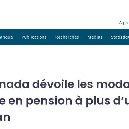
À pr
 banque
Publications
Recherches
Médias
Statisti
ada dévoile les modal
e en pension à plus d’u
an