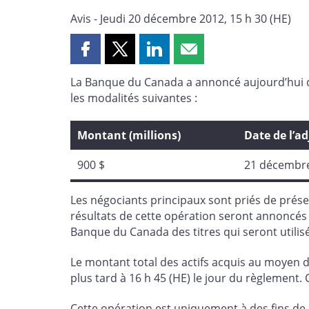
Avis - Jeudi 20 décembre 2012, 15 h 30 (HE)
Partager
Partager
Partager
Partager
cette
cette
cette
cette
La Banque du Canada a annoncé aujourd’hui qu’
page
page
page
page
les modalités suivantes :
sur
sur
sur
par
Facebook
X
LinkedIn
courriel
Montant (millions)
Date de l’a
900 $
21 décembr
Les négociants principaux sont priés de présen
résultats de cette opération seront annoncés 
Banque du Canada des titres qui seront utilisés
Le montant total des actifs acquis au moyen d
plus tard à 16 h 45 (HE) le jour du règlement.
Cette opération est uniquement à des fins de g