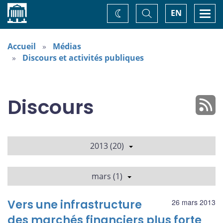
Accueil
Basculer
Togg
EN
Changez
la
navi
recherche
de
thème
Accueil
Médias
Discours et activités publiques
Discours
2013 (20)
mars (1)
Vers une infrastructure
26 mars 2013
des marchés financiers plus forte