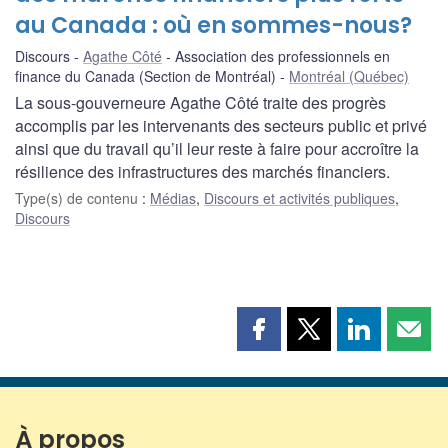
au Canada : où en sommes-nous?
Discours
Agathe Côté
Association des professionnels en
finance du Canada (Section de Montréal)
Montréal (Québec)
La sous-gouverneure Agathe Côté traite des progrès
accomplis par les intervenants des secteurs public et privé
ainsi que du travail qu’il leur reste à faire pour accroître la
résilience des infrastructures des marchés financiers.
Type(s) de contenu
:
Médias
,
Discours et activités publiques
,
Discours
Partager
Partager
Partager
Part
cette
cette
cette
cette
page
page
page
page
sur
sur
sur
par
Facebook
X
LinkedIn
courr
À propos