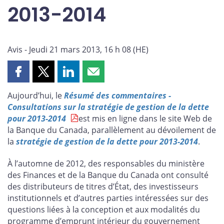
2013-2014
Avis - Jeudi 21 mars 2013, 16 h 08 (HE)
Partager
Partager
Partager
Partager
cette
cette
cette
cette
Aujourd’hui, le
Résumé des commentaires -
page
page
page
page
Consultations sur la stratégie de gestion de la dette
sur
sur
sur
par
pour 2013-2014
est mis en ligne dans le site Web de
Facebook
X
LinkedIn
courriel
la Banque du Canada, parallèlement au dévoilement de
la
stratégie de gestion de la dette pour 2013-2014
.
À l’automne de 2012, des responsables du ministère
des Finances et de la Banque du Canada ont consulté
des distributeurs de titres d’État, des investisseurs
institutionnels et d’autres parties intéressées sur des
questions liées à la conception et aux modalités du
programme d’emprunt intérieur du gouvernement