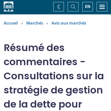
Accueil
Basculer
Togg
EN
Changez
la
navi
recherche
de
thème
Accueil
Marchés
Avis aux marchés
Résumé des
commentaires -
Consultations sur la
stratégie de gestion
de la dette pour