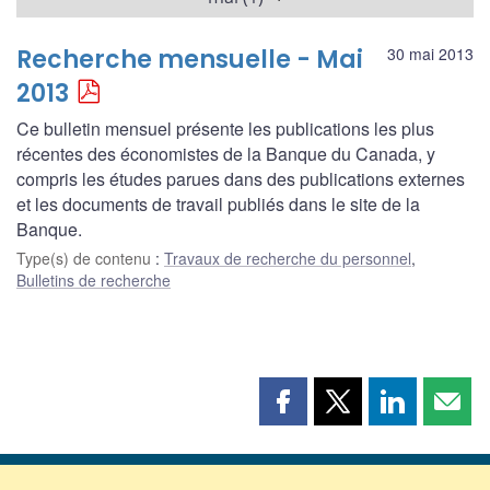
Recherche mensuelle - Mai
30 mai 2013
2013
Ce bulletin mensuel présente les publications les plus
récentes des économistes de la Banque du Canada, y
compris les études parues dans des publications externes
et les documents de travail publiés dans le site de la
Banque.
Type(s) de contenu
:
Travaux de recherche du personnel
,
Bulletins de recherche
Partager
Partager
Partager
Part
cette
cette
cette
cette
page
page
page
page
sur
sur
sur
par