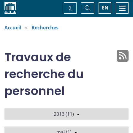
Accueil
Basculer
Togg
EN
Changez
la
navi
recherche
de
thème
Accueil
Recherches
Travaux de
recherche du
personnel
2013 (11)
mai (1)