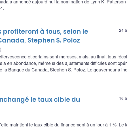
nada a annoncé aujourd’hui la nomination de Lynn K. Patterson
4.
rofiteront à tous, selon le
24 a
anada, Stephen S. Poloz
)
fervescence et certains sont moroses, mais, au final, tous récol
ays a en abondance, même si des ajustements difficiles sont opér
de la Banque du Canada, Stephen S. Poloz. Le gouverneur a in
nchangé le taux cible du
16 a
le maintient le taux cible du financement à un jour à 1 %. Le 