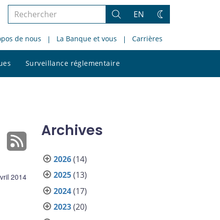
Rechercher
EN
Rechercher
Changez
dans
de
opos de nous
La Banque et vous
Carrières
le
thème
site
Rechercher
ques
Surveillance réglementaire
dans
le
site
Archives
2026
(14)
2025
(13)
vril 2014
2024
(17)
2023
(20)