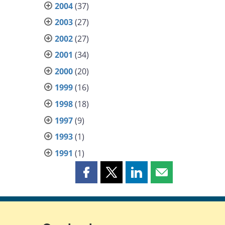
2004
(37)
2003
(27)
2002
(27)
2001
(34)
2000
(20)
1999
(16)
1998
(18)
1997
(9)
1993
(1)
1991
(1)
Partager
Partager
Partager
Partager
cette
cette
cette
cette
page
page
page
page
sur
sur
sur
par
Facebook
X
LinkedIn
courriel