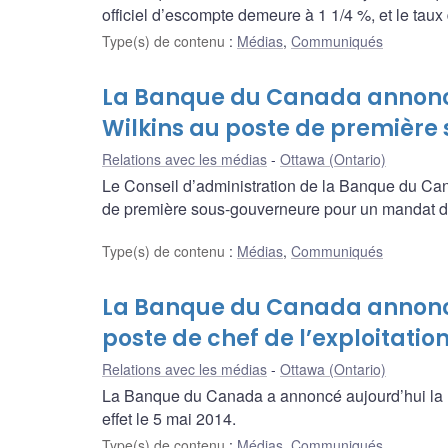
officiel d’escompte demeure à 1 1/4 %, et le tau
Type(s) de contenu
:
Médias
,
Communiqués
La Banque du Canada annonc
Wilkins au poste de premièr
Relations avec les médias
Ottawa (Ontario)
Le Conseil d’administration de la Banque du Ca
de première sous-gouverneure pour un mandat d
Type(s) de contenu
:
Médias
,
Communiqués
La Banque du Canada annonce 
poste de chef de l’exploitatio
Relations avec les médias
Ottawa (Ontario)
La Banque du Canada a annoncé aujourd’hui la no
effet le 5 mai 2014.
Type(s) de contenu
:
Médias
,
Communiqués