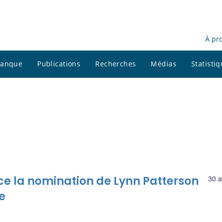
À pr
 banque
Publications
Recherches
Médias
Statisti
 la nomination de Lynn Patterson
30 a
e